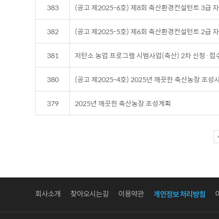
383
(공고 제2025-6호) 제8회 축산환경컨설턴트 3급 
382
(공고 제2025-5호) 제6회 축산환경컨설턴트 2급 
381
저탄소 농업 프로그램 시범사업(축산) 2차 신청·접
380
(공고 제2025-4호) 2025년 깨끗한 축산농장 조
379
2025년 깨끗한 축산농장 조성계획
회사소개
찾아오시는길
이용약관
개인정보 처리방침