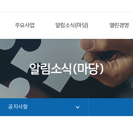
주요사업
알림소식(마당)
열린경영
알림소식(마당)
공지사항