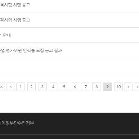
자격시험 시행 공고
자격시험 시행 공고
수 안내
성사업 평가위원 인력풀 모집 공고 결과
<<
<
1
2
3
4
5
6
7
8
9
10
>
>
이메일무단수집거부