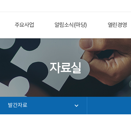
주요사업
알림소식(마당)
열린경영
자료실
발간자료