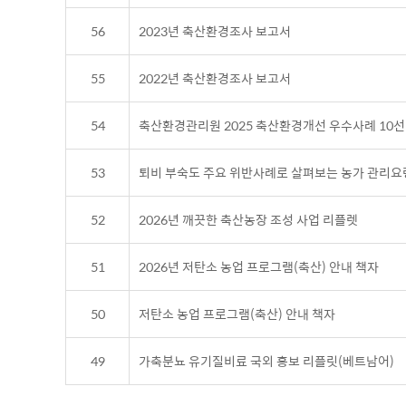
56
2023년 축산환경조사 보고서
55
2022년 축산환경조사 보고서
54
축산환경관리원 2025 축산환경개선 우수사례 10선
53
퇴비 부숙도 주요 위반사례로 살펴보는 농가 관리요
52
2026년 깨끗한 축산농장 조성 사업 리플렛
51
2026년 저탄소 농업 프로그램(축산) 안내 책자
50
저탄소 농업 프로그램(축산) 안내 책자
49
가축분뇨 유기질비료 국외 홍보 리플릿(베트남어)