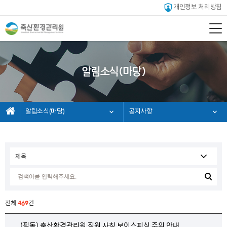
개인정보 처리방침
알림소식(마당)
알림소식(마당)
공지사항
전체
469
건
(필독) 축산환경관리원 직원 사칭 보이스피싱 주의 안내