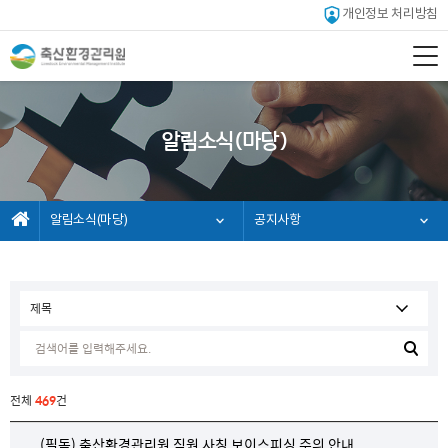
개인정보 처리방침
알림소식(마당)
알림소식(마당)
공지사항
전체
469
건
(필독) 축산환경관리원 직원 사칭 보이스피싱 주의 안내