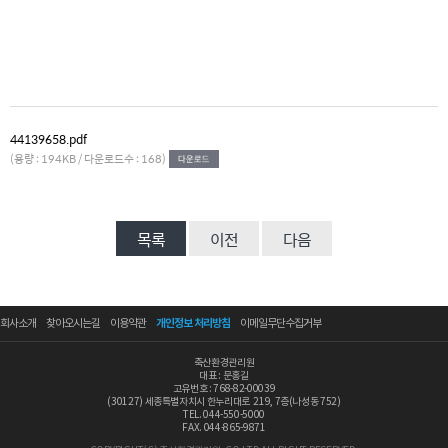
44139658.pdf
(용량 : 194KB / 다운로드수 : 168)
목록
이전
다음
회사소개
찾아오시는길
이용약관
개인정보 처리방침
이메일무단수집거부
축산환경관리원
대표 : 문홍길
고유번호 : 768-82-00039
(30127) 세종특별자치시 한누리대로 219, 7층(나성동 752)
TEL. 044-550-5000
FAX. 044-865-9871