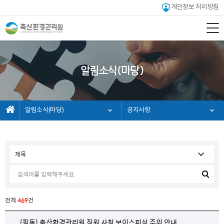
개인정보 처리방침
알림소식(마당)
알림소식(마당)
공지사항
전체
469
건
(필독) 축산환경관리원 직원 사칭 보이스피싱 주의 안내