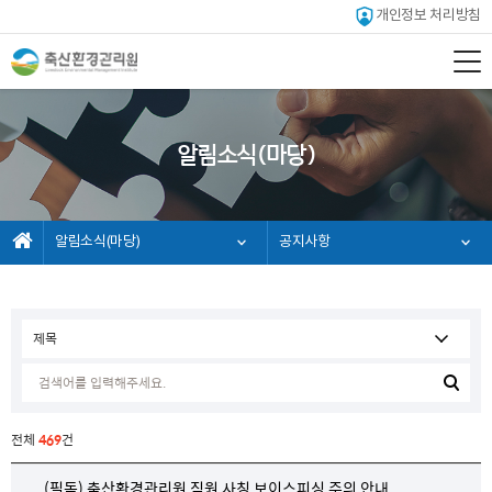
개인정보 처리방침
알림소식(마당)
알림소식(마당)
공지사항
전체
469
건
(필독) 축산환경관리원 직원 사칭 보이스피싱 주의 안내