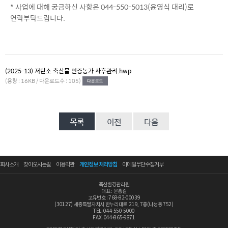
* 사업에 대해 궁금하신 사항은 044-550-5013(윤영식 대리)로
연락부탁드립니다.
(2025-13) 저탄소 축산물 인증농가 사후관리.hwp
(용량 : 16KB / 다운로드수 : 105)
목록
이전
다음
회사소개
찾아오시는길
이용약관
개인정보 처리방침
이메일무단수집거부
축산환경관리원
대표 : 문홍길
고유번호 : 768-82-00039
(30127) 세종특별자치시 한누리대로 219, 7층(나성동 752)
TEL. 044-550-5000
FAX. 044-865-9871