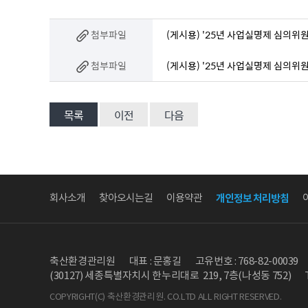
첨부파일
(게시용) '25년 사업실명제 심의위
첨부파일
(게시용) '25년 사업실명제 심의위
목록
이전
다음
회사소개
찾아오시는길
이용약관
개인정보 처리방침
축산환경관리원
대표 : 문홍길
고유번호 : 768-82-00039
(30127) 세종특별자치시 한누리대로 219, 7층(나성동 752)
COPYRIGHT(C) 축산환경관리원. CO.LTD ALL RIGHT RESERVED.