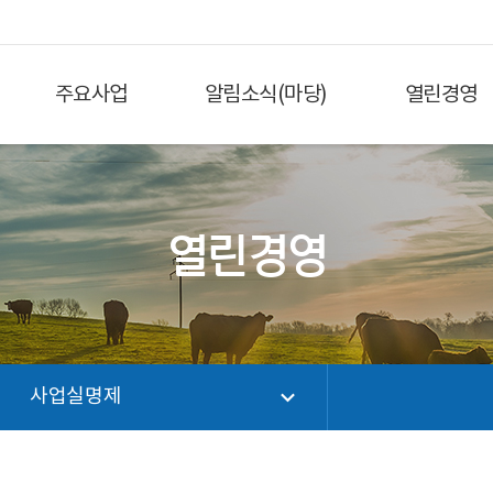
주요사업
알림소식(마당)
열린경영
열린경영
사업실명제