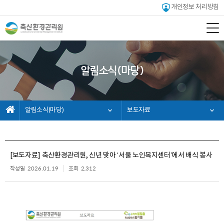
개인정보 처리방침
알림소식(마당)
알림소식(마당)
보도자료
[보도자료] 축산환경관리원, 신년 맞아 ‘서울 노인복지센터’에서 배식 봉사
작성일
2026.01.19
조회
2,312