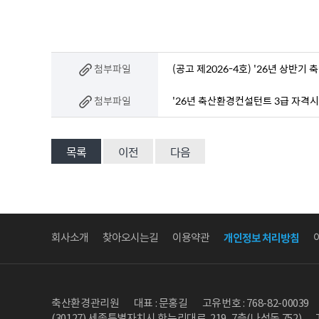
첨부파일
(공고 제2026-4호) '26년 상반기
첨부파일
'26년 축산환경컨설턴트 3급 자격시험
목록
이전
다음
회사소개
찾아오시는길
이용약관
개인정보 처리방침
축산환경관리원
대표 : 문홍길
고유번호 : 768-82-00039
(30127) 세종특별자치시 한누리대로 219, 7층(나성동 752)