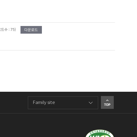
드수 : 75)
Family site