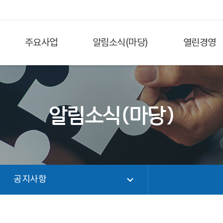
주요사업
알림소식(마당)
열린경영
알림소식(마당)
공지사항