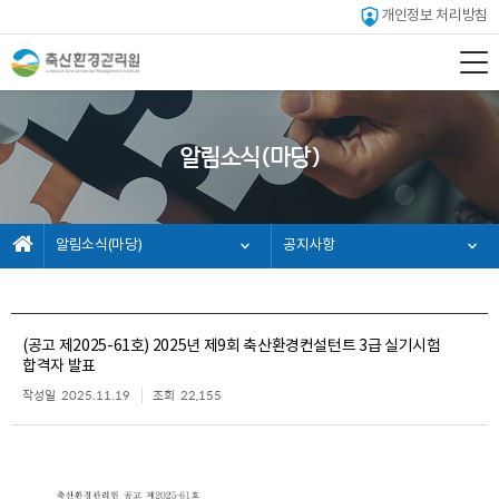
개인정보 처리방침
알림소식(마당)
알림소식(마당)
공지사항
(공고 제2025-61호) 2025년 제9회 축산환경컨설턴트 3급 실기시험
합격자 발표
작성일
2025.11.19
조회
22,155