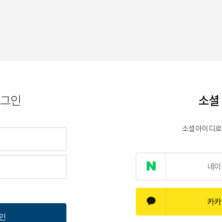
소셜
그인
소셜아이디로 
네이
카카
인