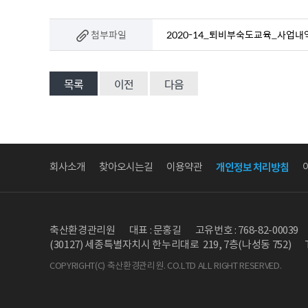
첨부파일
2020-14_퇴비부숙도교육_사업내역
목록
이전
다음
회사소개
찾아오시는길
이용약관
개인정보 처리방침
축산환경관리원
대표 : 문홍길
고유번호 : 768-82-00039
(30127) 세종특별자치시 한누리대로 219, 7층(나성동 752)
COPYRIGHT(C) 축산환경관리원. CO.LTD ALL RIGHT RESERVED.