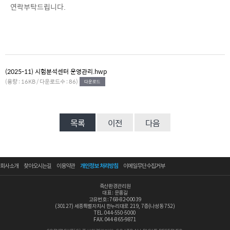
연락부탁드립니다.
(2025-11) 시험분석센터 운영관리.hwp
(용량 : 16KB / 다운로드수 : 86)
목록
이전
다음
회사소개
찾아오시는길
이용약관
개인정보 처리방침
이메일무단수집거부
축산환경관리원
대표 : 문홍길
고유번호 : 768-82-00039
(30127) 세종특별자치시 한누리대로 219, 7층(나성동 752)
TEL. 044-550-5000
FAX. 044-865-9871