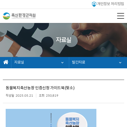
개인정보 처리방침
자료실
자료실
발간자료
동물복지축산농장 인증신청 가이드북(젖소)
작성일
2025.05.21
조회
250,819