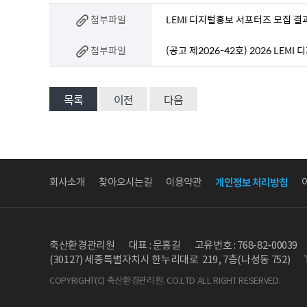
첨부파일
LEMI 디지털홍보 서포터즈 모집 결과
첨부파일
(공고 제2026-42호) 2026 LEM
목록
이전
다음
회사소개
찾아오시는길
이용약관
개인정보 처리방침
축산환경관리원
대표 : 문홍길
고유번호 : 768-82-00039
(30127) 세종특별자치시 한누리대로 219, 7층(나성동 752)
COPYRIGHT(C) 축산환경관리원. CO.LTD ALL RIGHT RESERVED.