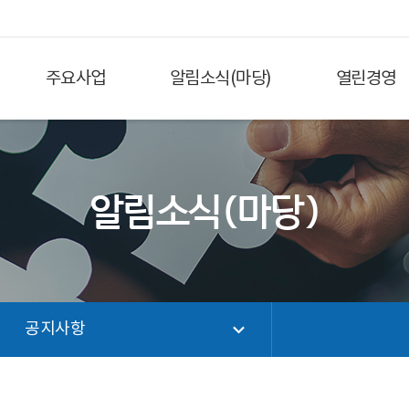
주요사업
알림소식(마당)
열린경영
알림소식(마당)
공지사항