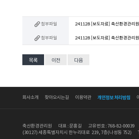
첨부파일
241128 [보도자료] 축산환경관리원
첨부파일
241128 [보도자료] 축산환경관리원 
목록
이전
다음
회사소개
찾아오시는길
이용약관
개인정보 처리방침
축산환경관리원
대표 : 문홍길
고유번호 : 768-82-00039
(30127) 세종특별자치시 한누리대로 219, 7층(나성동 752)