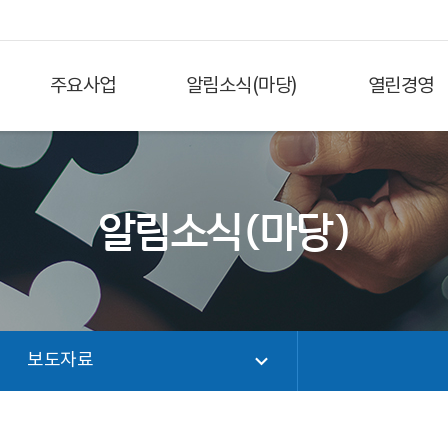
주요사업
알림소식(마당)
열린경영
알림소식(마당)
보도자료