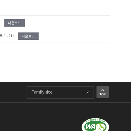
드수 : 59)
Family site