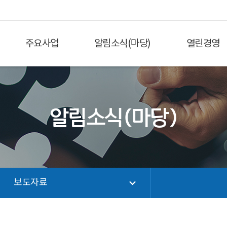
주요사업
알림소식(마당)
열린경영
알림소식(마당)
보도자료