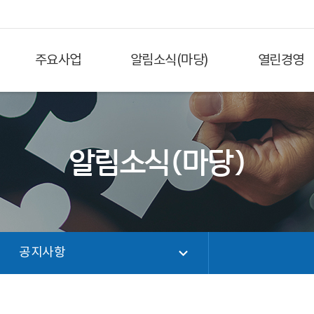
주요사업
알림소식(마당)
열린경영
알림소식(마당)
공지사항