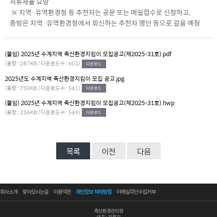
서류제출 요망
※ 지역·유역환경청 등 추천자는 공문 또는 메일접수로 신청하고,
증빙은 지역·유역환경청에서 회신하는 추천자 명단 등으로 갈음 예정
(붙임) 2025년 수계지역 축산환경지킴이 모집공고(제2025-31호).pdf
(용량 : 287KB / 다운로드수 : 601)
2025년도 수계지역 축산환경지킴이 모집 공고.jpg
(용량 : 750KB / 다운로드수 : 561)
(붙임) 2025년 수계지역 축산환경지킴이 모집공고(제2025-31호).hwp
(용량 : 236KB / 다운로드수 : 569)
목록
이전
다음
회사소개
찾아오시는길
이용약관
개인정보 처리방침
이메일무단수집거부
축산환경관리원