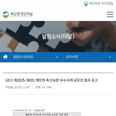
개인정보 처리방침
알림소식(마당)
알림소식(마당)
공지사항
(공고 제2025-58호) 깨끗한 축산농장 우수사례 공모전 결과 공고
작성일
2025.11.07
조회
41,748