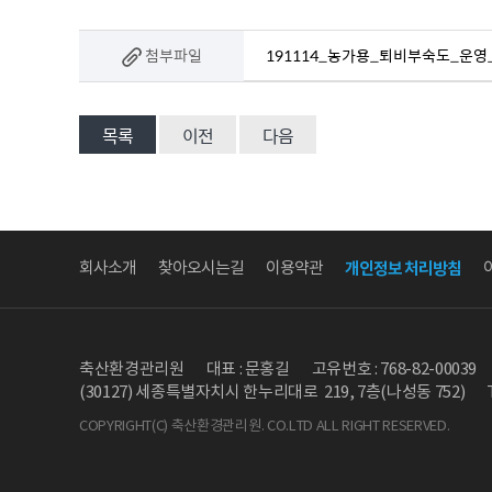
첨부파일
191114_농가용_퇴비부숙도_운영_
목록
이전
다음
회사소개
찾아오시는길
이용약관
개인정보 처리방침
축산환경관리원
대표 : 문홍길
고유번호 : 768-82-00039
(30127) 세종특별자치시 한누리대로 219, 7층(나성동 752)
COPYRIGHT(C) 축산환경관리원. CO.LTD ALL RIGHT RESERVED.