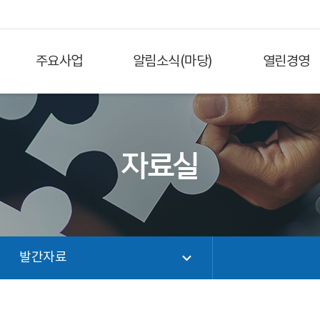
주요사업
알림소식(마당)
열린경영
자료실
발간자료