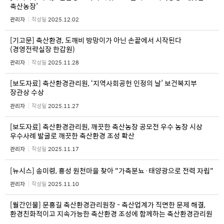
축산농장’
관리자
작성일
2025.12.02
[기고문] 축산환경, 도깨비 방망이가 아닌 손끝에서 시작된다
(경영전략실장 한갑원)
관리자
작성일
2025.11.28
[보도자료] 축산환경관리원, ‘지역사회공헌 인정의 날’ 보건복지부
장관상 수상
관리자
작성일
2025.11.27
[보도자료] 축산환경관리원, 깨끗한 축산농장 공모전 우수 농장 시상
우수사례 발굴로 깨끗한 축산환경 조성 확산
관리자
작성일
2025.11.17
[뉴시스] 송미령, 홍성 원천마을 찾아 "가축분뇨·태양광으로 전력 자립"
관리자
작성일
2025.11.10
[월간인물] 문홍길 축산환경관리원장 - 축산업계가 직면한 문제 해결,
환경친화적이고 지속가능한 축산환경 조성에 함께하는 축산환경관리원