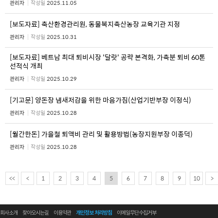
관리자
작성일
2025.11.05
[보도자료] 축산환경관리원, 동물복지축산농장 교육기관 지정
관리자
작성일
2025.10.31
[보도자료] 베트남 최대 퇴비시장 '달랏' 공략 본격화, 가축분 퇴비 60톤
선적식 개최
관리자
작성일
2025.10.29
[기고문] 양돈장 냄새저감을 위한 마음가짐(산업기반부장 이정식)
관리자
작성일
2025.10.28
[월간한돈] 가을철 퇴액비 관리 및 활용방법(농장지원부장 이종덕)
관리자
작성일
2025.10.28
<<
<
1
2
3
4
5
6
7
8
9
10
>
회사소개
찾아오시는길
이용약관
개인정보 처리방침
이메일무단수집거부