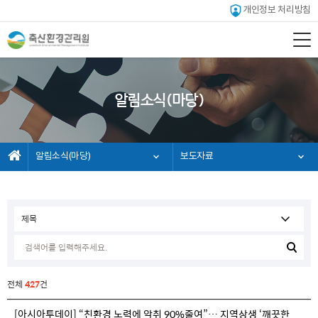
개인정보 처리방침
알림소식(마당)
알림소식(마당)
보도자료
전체
427
건
[아시아투데이] “친환경 노력에 악취 90%줄여”… 지역상생 ‘깨끗한