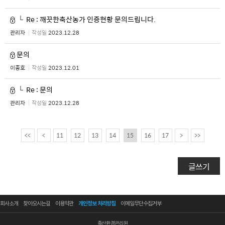
└
Re : 깨끗한축산농가 인증현황 문의드립니다.
관리자
작성일
2023.12.28
문의
이종호
작성일
2023.12.01
└
Re : 문의
관리자
작성일
2023.12.28
<<
<
11
12
13
14
15
16
17
>
>>
글쓰기
회사소개
찾아오시는길
이용약관
개인정보 처리방침
이메일무단수집거부
축산환경관리원