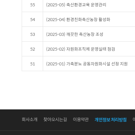
55
(2025-05) 축산환경교육 운영관리
54
(2025-04) 환경친화축산농장 활성화
53
(2025-03) 깨끗한 축산농장 조성
52
(2025-02) 자원화조직체 운영실태 점검
51
(2025-01) 가축분뇨 공동자원화시설 선정 지원
회사소개
찾아오시는길
이용약관
개인정보 처리방침